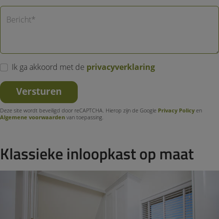
Bericht*
Ik ga akkoord met de
privacyverklaring
Versturen
Deze site wordt beveiligd door reCAPTCHA. Hierop zijn de Google
Privacy Policy
en
Algemene voorwaarden
van toepassing.
Klassieke inloopkast op maat