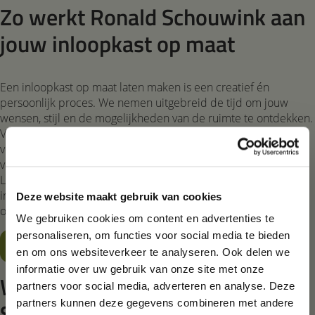
Zo werkt Ronald Schouwink aan
jouw inloopkast op maat
Een inloopkast op maat laten maken is een creatief én
persoonlijk proces. We nemen uitgebreid de tijd om jouw
wensen, stijl en de mogelijkheden van de ruimte te ontdekken.
Van het eerste idee tot de afwerking, wij begeleiden je stap
voor stap. Zo weet je altijd waar je aan toe bent en kun je vol
vertrouwen toewerken naar jouw droom inloopkast op maat.
Lees meer over onze
werkwijze
en ontdek hoe jouw
inloopkast op maat tot leven komt. Klaar voor jouw inloopkast
Deze website maakt gebruik van cookies
op maat?
We gebruiken cookies om content en advertenties te
personaliseren, om functies voor social media te bieden
Laten we beginnen!
en om ons websiteverkeer te analyseren. Ook delen we
informatie over uw gebruik van onze site met onze
Wat zeggen klanten over Ronald
partners voor social media, adverteren en analyse. Deze
partners kunnen deze gegevens combineren met andere
Schouwink?